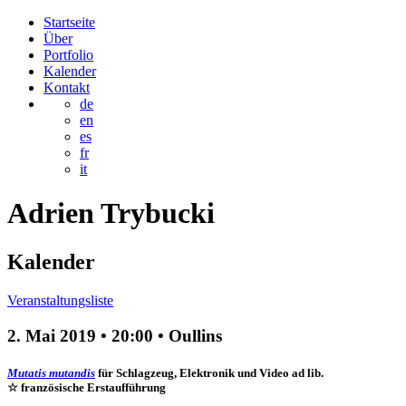
Startseite
Über
Portfolio
Kalender
Kontakt
de
en
es
fr
it
Adrien
Trybucki
Kalender
Veranstaltungsliste
2. Mai 2019
•
20:00
• Oullins
Mutatis mutandis
für Schlagzeug, Elektronik und Video ad lib.
☆ französische Erstaufführung