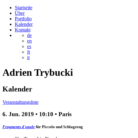
Startseite
Über
Portfolio
Kalender
Kontakt
de
en
es
fr
it
Adrien
Trybucki
Kalender
Veranstaltungsliste
6. Jun. 2019
•
10:10
• Paris
Fragments d'opale
für Piccolo und Schlagzeug