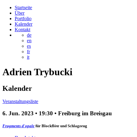
Startseite
Über
Portfolio
Kalender
Kontakt
de
en
es
fr
it
Adrien
Trybucki
Kalender
Veranstaltungsliste
6. Jun. 2023
•
19:30
• Freiburg im Breisgau
Fragments d'opale
für Blockflöte und Schlagzeug