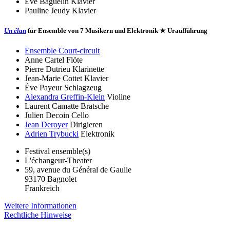
Ève Baguelin
Klavier
Pauline Jeudy
Klavier
Un élan
für Ensemble von 7 Musikern und Elektronik
★ Uraufführung
Ensemble Court-circuit
Anne Cartel
Flöte
Pierre Dutrieu
Klarinette
Jean-Marie Cottet
Klavier
Ève Payeur
Schlagzeug
Alexandra Greffin-Klein
Violine
Laurent Camatte
Bratsche
Julien Decoin
Cello
Jean Deroyer
Dirigieren
Adrien Trybucki
Elektronik
Festival ensemble(s)
L'échangeur-Theater
59, avenue du Général de Gaulle
93170 Bagnolet
Frankreich
Weitere Informationen
Rechtliche Hinweise