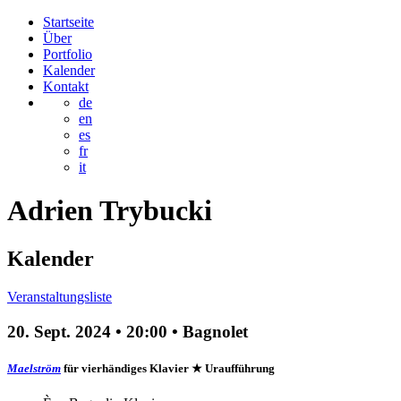
Startseite
Über
Portfolio
Kalender
Kontakt
de
en
es
fr
it
Adrien
Trybucki
Kalender
Veranstaltungsliste
20. Sept. 2024
•
20:00
• Bagnolet
Maelström
für vierhändiges Klavier
★ Uraufführung