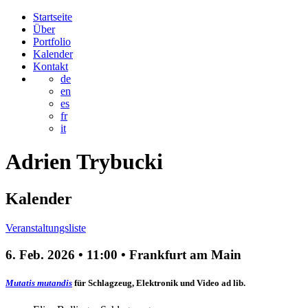
Startseite
Über
Portfolio
Kalender
Kontakt
de
en
es
fr
it
Adrien
Trybucki
Kalender
Veranstaltungsliste
6. Feb. 2026
•
11:00
• Frankfurt am Main
Mutatis mutandis
für Schlagzeug, Elektronik und Video ad lib.