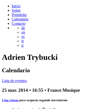
Inicio
Sobre
Portafolio
Calendario
Contacto
de
en
es
fr
it
Adrien
Trybucki
Calendario
Lista de eventos
25 mar. 2014
•
16:55
• France Musique
Cinq visions
para orquesta
segundo movimiento