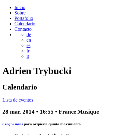
Inicio
Sobre
Portafolio
Calendario
Contacto
de
en
es
fr
it
Adrien
Trybucki
Calendario
Lista de eventos
28 mar. 2014
•
16:55
• France Musique
Cinq visions
para orquesta
quinto movimiento