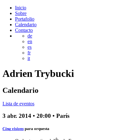
Inicio
Sobre
Portafolio
Calendario
Contacto
de
en
es
fr
it
Adrien
Trybucki
Calendario
Lista de eventos
3 abr. 2014
•
20:00
• París
Cinq visions
para orquesta