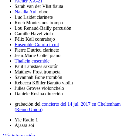
Atelier XX-21
Sarah van der Vlist
flauta
Natalia Auli
oboe
Luc Laidet
clarinete
Roch Montesinos
trompa
Lou Renaud-Bailly
percusión
Camille Havel
viola
Félix Kail
contrabajo
Ensemble Court-circuit
Pierre Dutrieu
clarinete
Jean-Marie Cottet
piano
Thallein ensemble
Paul Lamstaes
saxofón
Matthew Frost
trompeta
Savannah Bone
trombón
Rebecca Köhler Baratto
violín
Julies Groves
violonchelo
Daniele Rosina
dirección
grabación del
concierto del 14 jul. 2017 en Cheltenham
(Reino Unido)
Yle Radio 1
Ajassa soi
Más información