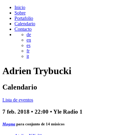
Inicio
Sobre
Portafolio
Calendario
Contacto
de
en
es
fr
it
Adrien
Trybucki
Calendario
Lista de eventos
7 feb. 2018
•
22:00
• Yle Radio 1
Magma
para conjunto de 14 músicos