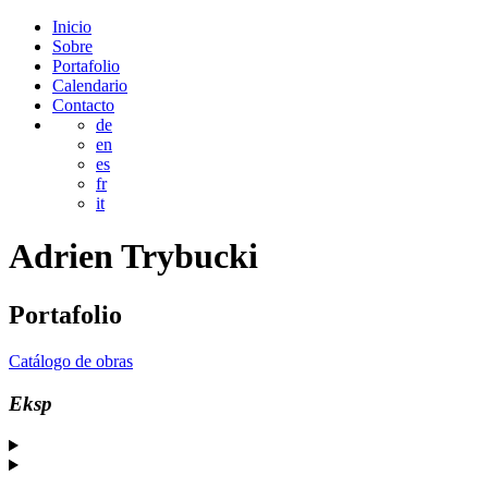
Inicio
Sobre
Portafolio
Calendario
Contacto
de
en
es
fr
it
Adrien
Trybucki
Portafolio
Catálogo de obras
Eksp