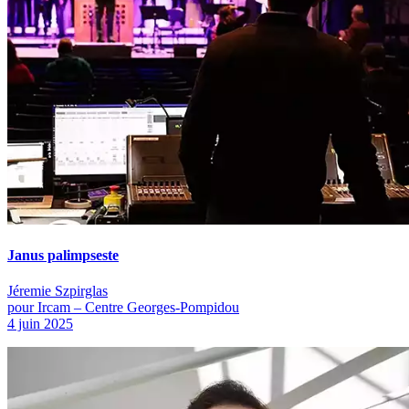
Janus palimpseste
Jéremie Szpirglas
pour Ircam – Centre Georges-Pompidou
4 juin 2025