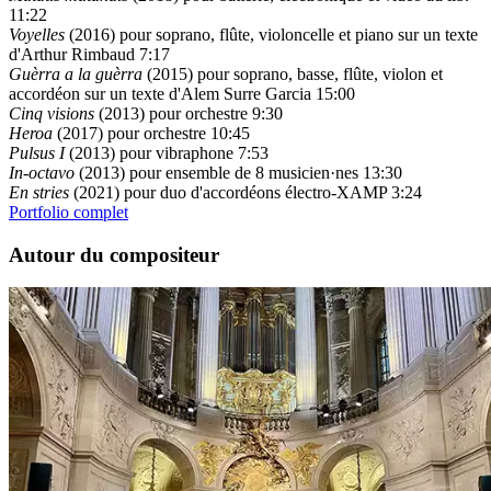
11:22
Voyelles
(2016) pour soprano, flûte, violoncelle et piano sur un texte
d'Arthur Rimbaud
7:17
Guèrra a la guèrra
(2015) pour soprano, basse, flûte, violon et
accordéon sur un texte d'Alem Surre Garcia
15:00
Cinq visions
(2013) pour orchestre
9:30
Heroa
(2017) pour orchestre
10:45
Pulsus I
(2013) pour vibraphone
7:53
In-octavo
(2013) pour ensemble de 8 musicien·nes
13:30
En stries
(2021) pour duo d'accordéons électro-XAMP
3:24
Portfolio complet
Autour du compositeur