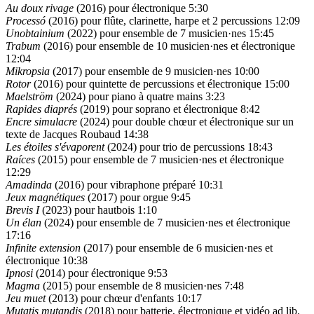
Au doux rivage
(2016) pour électronique
5:30
Processó
(2016) pour flûte, clarinette, harpe et 2 percussions
12:09
Unobtainium
(2022) pour ensemble de 7 musicien·nes
15:45
Trabum
(2016) pour ensemble de 10 musicien·nes et électronique
12:04
Mikropsia
(2017) pour ensemble de 9 musicien·nes
10:00
Rotor
(2016) pour quintette de percussions et électronique
15:00
Maelström
(2024) pour piano à quatre mains
3:23
Rapides diaprés
(2019) pour soprano et électronique
8:42
Encre simulacre
(2024) pour double chœur et électronique sur un
texte de Jacques Roubaud
14:38
Les étoiles s'évaporent
(2024) pour trio de percussions
18:43
Raíces
(2015) pour ensemble de 7 musicien·nes et électronique
12:29
Amadinda
(2016) pour vibraphone préparé
10:31
Jeux magnétiques
(2017) pour orgue
9:45
Brevis I
(2023) pour hautbois
1:10
Un élan
(2024) pour ensemble de 7 musicien·nes et électronique
17:16
Infinite extension
(2017) pour ensemble de 6 musicien·nes et
électronique
10:38
Ipnosi
(2014) pour électronique
9:53
Magma
(2015) pour ensemble de 8 musicien·nes
7:48
Jeu muet
(2013) pour chœur d'enfants
10:17
Mutatis mutandis
(2018) pour batterie, électronique et vidéo ad lib.