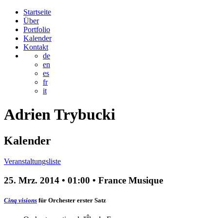
Startseite
Über
Portfolio
Kalender
Kontakt
de
en
es
fr
it
Adrien
Trybucki
Kalender
Veranstaltungsliste
25. Mrz. 2014
•
01:00
• France Musique
Cinq visions
für Orchester
erster Satz