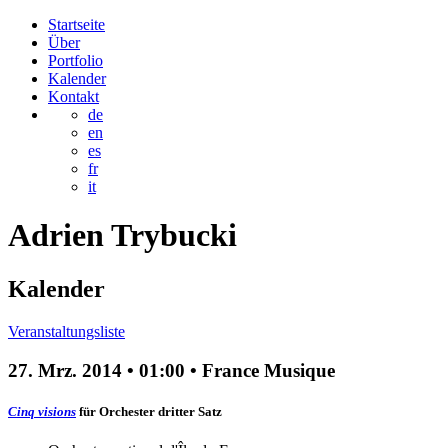
Startseite
Über
Portfolio
Kalender
Kontakt
de
en
es
fr
it
Adrien
Trybucki
Kalender
Veranstaltungsliste
27. Mrz. 2014
•
01:00
• France Musique
Cinq visions
für Orchester
dritter Satz