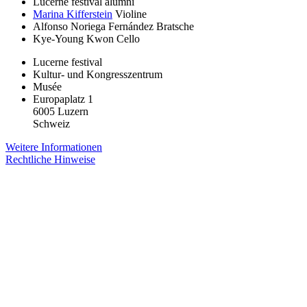
Lucerne festival alumni
Marina Kifferstein
Violine
Alfonso Noriega Fernández
Bratsche
Kye-Young Kwon
Cello
Lucerne festival
Kultur- und Kongresszentrum
Musée
Europaplatz 1
6005 Luzern
Schweiz
Weitere Informationen
Rechtliche Hinweise