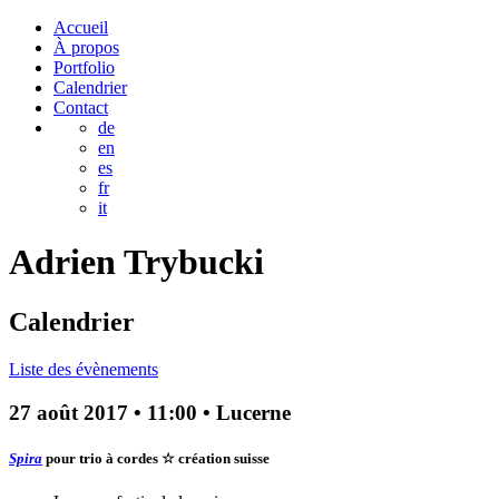
Accueil
À propos
Portfolio
Calendrier
Contact
de
en
es
fr
it
Adrien
Trybucki
Calendrier
Liste des évènements
27 août 2017
•
11:00
• Lucerne
Spira
pour trio à cordes
☆ création suisse