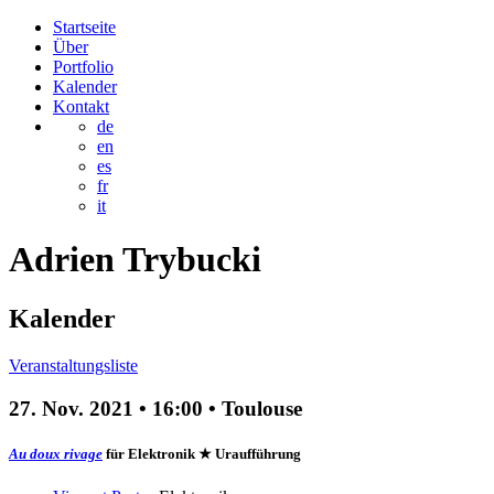
Startseite
Über
Portfolio
Kalender
Kontakt
de
en
es
fr
it
Adrien
Trybucki
Kalender
Veranstaltungsliste
27. Nov. 2021
•
16:00
• Toulouse
Au doux rivage
für Elektronik
★ Uraufführung