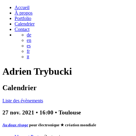
Accueil
À propos
Portfolio
Calendrier
Contact
de
en
es
fr
it
Adrien
Trybucki
Calendrier
Liste des évènements
27 nov. 2021
•
16:00
• Toulouse
Au doux rivage
pour électronique
★ création mondiale