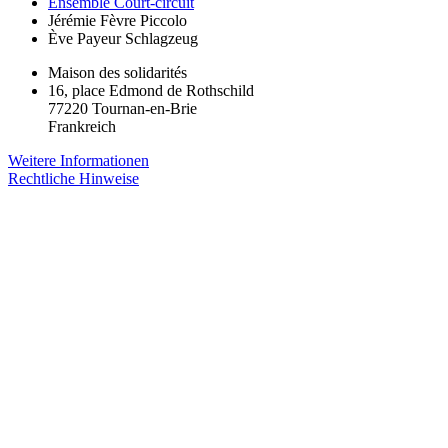
Ensemble Court-circuit
Jérémie Fèvre
Piccolo
Ève Payeur
Schlagzeug
Maison des solidarités
16, place Edmond de Rothschild
77220 Tournan-en-Brie
Frankreich
Weitere Informationen
Rechtliche Hinweise