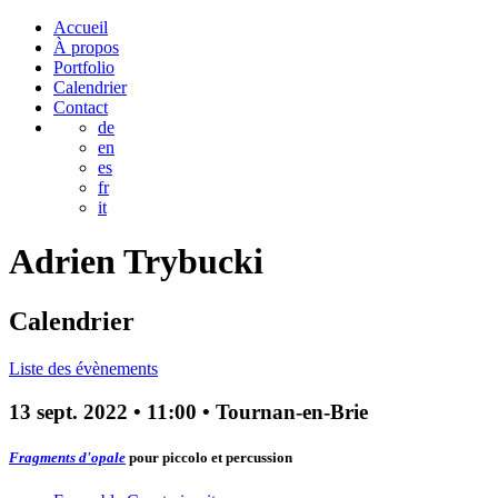
Accueil
À propos
Portfolio
Calendrier
Contact
de
en
es
fr
it
Adrien
Trybucki
Calendrier
Liste des évènements
13 sept. 2022
•
11:00
• Tournan-en-Brie
Fragments d'opale
pour piccolo et percussion