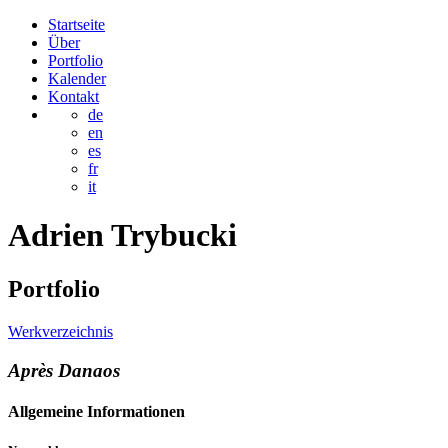
Startseite
Über
Portfolio
Kalender
Kontakt
de
en
es
fr
it
Adrien
Trybucki
Portfolio
Werkverzeichnis
Après Danaos
Allgemeine Informationen