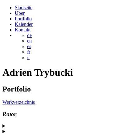
Startseite
Über
Portfolio
Kalender
Kontakt
de
en
es
fr
it
Adrien
Trybucki
Portfolio
Werkverzeichnis
Rotor