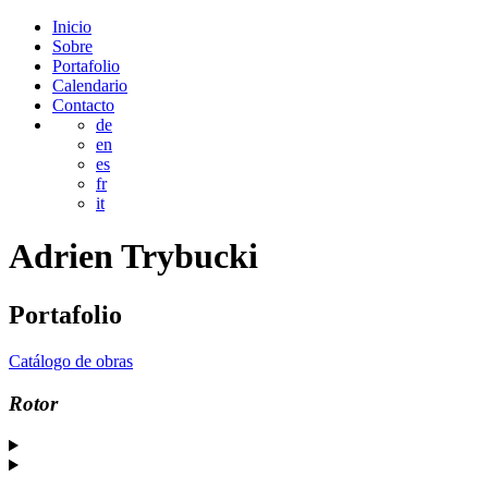
Inicio
Sobre
Portafolio
Calendario
Contacto
de
en
es
fr
it
Adrien
Trybucki
Portafolio
Catálogo de obras
Rotor