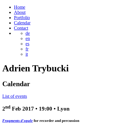
Home
About
Portfolio
Calendar
Contact
de
en
es
fr
it
Adrien
Trybucki
Calendar
List of events
nd
2
Feb 2017
•
19:00
• Lyon
Fragments d'opale
for recorder and percussion