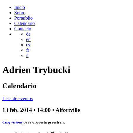
Inicio
Sobre
Portafolio
Calendario
Contacto
de
en
es
fr
it
Adrien
Trybucki
Calendario
Lista de eventos
13 feb. 2014
•
14:00
• Alfortville
Cinq visions
para orquesta
preestreno