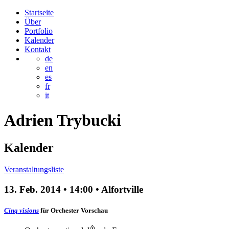
Startseite
Über
Portfolio
Kalender
Kontakt
de
en
es
fr
it
Adrien
Trybucki
Kalender
Veranstaltungsliste
13. Feb. 2014
•
14:00
• Alfortville
Cinq visions
für Orchester
Vorschau