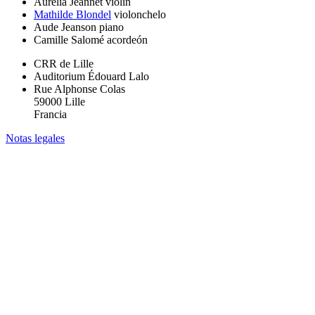
Aurélia Jeannet
violín
Mathilde Blondel
violonchelo
Aude Jeanson
piano
Camille Salomé
acordeón
CRR de Lille
Auditorium Édouard Lalo
Rue Alphonse Colas
59000 Lille
Francia
Notas legales