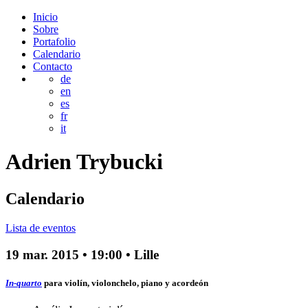
Inicio
Sobre
Portafolio
Calendario
Contacto
de
en
es
fr
it
Adrien
Trybucki
Calendario
Lista de eventos
19 mar. 2015
•
19:00
• Lille
In-quarto
para violín, violonchelo, piano y acordeón