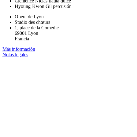
Clémence Niclas
flauta dulce
Hyoung-Kwon Gil
percusión
Opéra de Lyon
Studio des chœurs
1, place de la Comédie
69001 Lyon
Francia
Más información
Notas legales