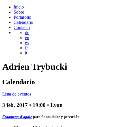
Inicio
Sobre
Portafolio
Calendario
Contacto
de
en
es
fr
it
Adrien
Trybucki
Calendario
Lista de eventos
3 feb. 2017
•
19:00
• Lyon
Fragments d'opale
para flauta dulce y percusión