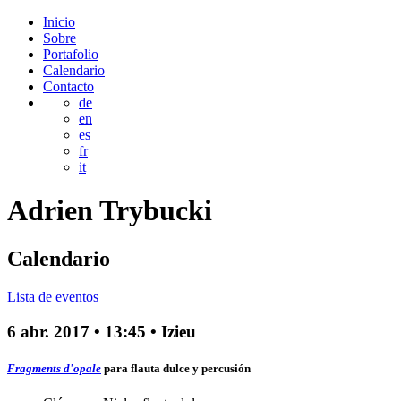
Inicio
Sobre
Portafolio
Calendario
Contacto
de
en
es
fr
it
Adrien
Trybucki
Calendario
Lista de eventos
6 abr. 2017
•
13:45
• Izieu
Fragments d'opale
para flauta dulce y percusión