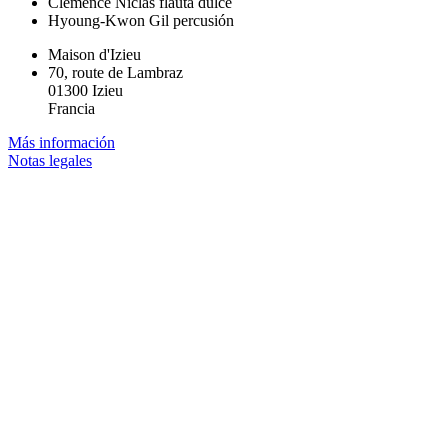
Clémence Niclas
flauta dulce
Hyoung-Kwon Gil
percusión
Maison d'Izieu
70, route de Lambraz
01300 Izieu
Francia
Más información
Notas legales