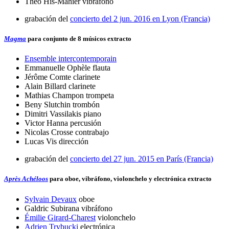
Théo His-Mahier
vibráfono
grabación del
concierto del 2 jun. 2016 en Lyon (Francia)
Magma
para conjunto de 8 músicos
extracto
Ensemble intercontemporain
Emmanuelle Ophèle
flauta
Jérôme Comte
clarinete
Alain Billard
clarinete
Mathias Champon
trompeta
Beny Slutchin
trombón
Dimitri Vassilakis
piano
Victor Hanna
percusión
Nicolas Crosse
contrabajo
Lucas Vis
dirección
grabación del
concierto del 27 jun. 2015 en París (Francia)
Après Achéloos
para oboe, vibráfono, violonchelo y electrónica
extracto
Sylvain Devaux
oboe
Galdric Subirana
vibráfono
Émilie Girard-Charest
violonchelo
Adrien Trybucki
electrónica