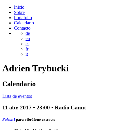
Inicio
Sobre
Portafolio
Calendario
Contacto
de
en
es
fr
it
Adrien
Trybucki
Calendario
Lista de eventos
11 abr. 2017
•
23:00
• Radio Canut
Pulsus I
para vibráfono
extracto