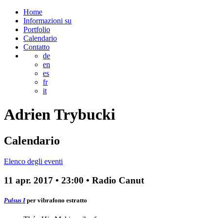
Home
Informazioni su
Portfolio
Calendario
Contatto
de
en
es
fr
it
Adrien
Trybucki
Calendario
Elenco degli eventi
11 apr. 2017
•
23:00
• Radio Canut
Pulsus I
per vibrafono
estratto