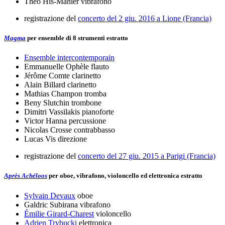
Théo His-Mahier
vibrafono
registrazione del
concerto del 2 giu. 2016 a Lione (Francia)
Magma
per ensemble di 8 strumenti
estratto
Ensemble intercontemporain
Emmanuelle Ophèle
flauto
Jérôme Comte
clarinetto
Alain Billard
clarinetto
Mathias Champon
tromba
Beny Slutchin
trombone
Dimitri Vassilakis
pianoforte
Victor Hanna
percussione
Nicolas Crosse
contrabbasso
Lucas Vis
direzione
registrazione del
concerto del 27 giu. 2015 a Parigi (Francia)
Après Achéloos
per oboe, vibrafono, violoncello ed elettronica
estratto
Sylvain Devaux
oboe
Galdric Subirana
vibrafono
Émilie Girard-Charest
violoncello
Adrien Trybucki
elettronica