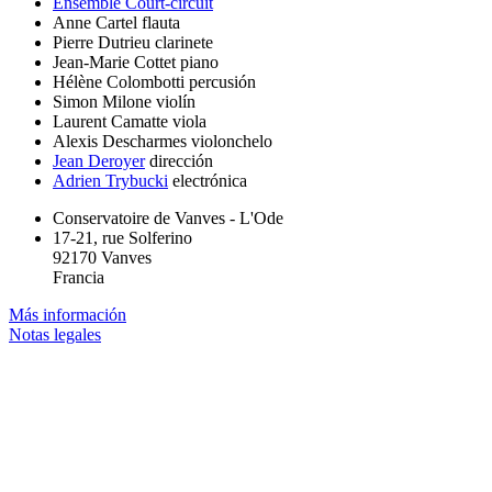
Ensemble Court-circuit
Anne Cartel
flauta
Pierre Dutrieu
clarinete
Jean-Marie Cottet
piano
Hélène Colombotti
percusión
Simon Milone
violín
Laurent Camatte
viola
Alexis Descharmes
violonchelo
Jean Deroyer
dirección
Adrien Trybucki
electrónica
Conservatoire de Vanves - L'Ode
17-21, rue Solferino
92170 Vanves
Francia
Más información
Notas legales