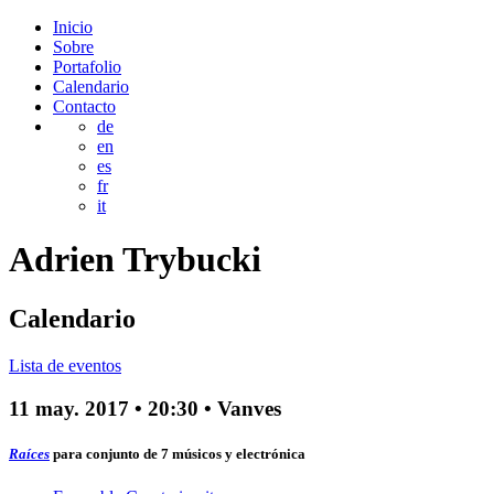
Inicio
Sobre
Portafolio
Calendario
Contacto
de
en
es
fr
it
Adrien
Trybucki
Calendario
Lista de eventos
11 may. 2017
•
20:30
• Vanves
Raíces
para conjunto de 7 músicos y electrónica