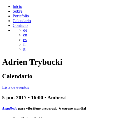
Inicio
Sobre
Portafolio
Calendario
Contacto
de
en
es
fr
it
Adrien
Trybucki
Calendario
Lista de eventos
5 jun. 2017
•
16:00
• Amherst
Amadinda
para vibráfono preparado
★ estreno mundial