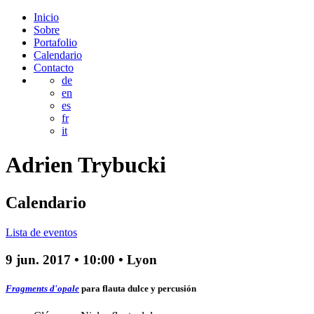
Inicio
Sobre
Portafolio
Calendario
Contacto
de
en
es
fr
it
Adrien
Trybucki
Calendario
Lista de eventos
9 jun. 2017
•
10:00
• Lyon
Fragments d'opale
para flauta dulce y percusión