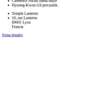
Clémence Niclas
flauta dulce
Hyoung-Kwon Gil
percusión
Temple Lanterne
10, rue Lanterne
69001 Lyon
Francia
Notas legales