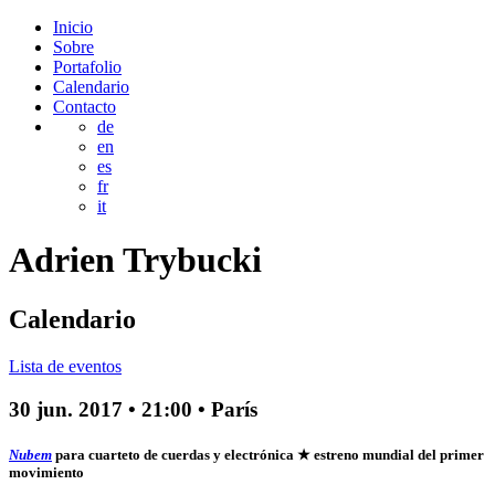
Inicio
Sobre
Portafolio
Calendario
Contacto
de
en
es
fr
it
Adrien
Trybucki
Calendario
Lista de eventos
30 jun. 2017
•
21:00
• París
Nubem
para cuarteto de cuerdas y electrónica
★ estreno mundial del primer
movimiento