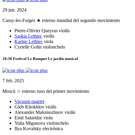
29 jun. 2024
Cussy-les-Forges
★ estreno mundial del segundo movimiento
Pierre-Olivier Queyras
violín
Saskia Lethiec
violín
Karine Lethiec
viola
Cyrielle Golin
violonchelo
18:30
Festival Le Banquet
Le jardin musical
7 feb. 2025
Moscú
☆ estreno ruso del primer movimiento
Vacuum quartet
Gleb Khokhlov
violín
Alexander Malomozhnov
violín
Emil Salaridze
viola
Yulia Migunova
violonchelo
Ilya Kovalsky
electrónica