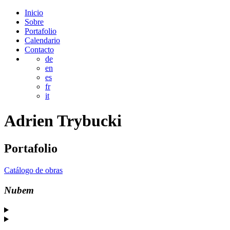
Inicio
Sobre
Portafolio
Calendario
Contacto
de
en
es
fr
it
Adrien
Trybucki
Portafolio
Catálogo de obras
Nubem