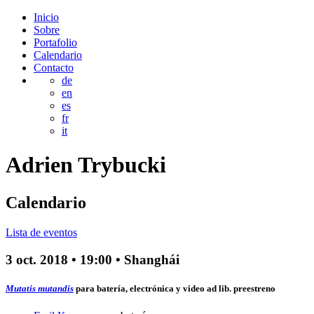
Inicio
Sobre
Portafolio
Calendario
Contacto
de
en
es
fr
it
Adrien
Trybucki
Calendario
Lista de eventos
3 oct. 2018
•
19:00
• Shanghái
Mutatis mutandis
para batería, electrónica y video ad lib.
preestreno