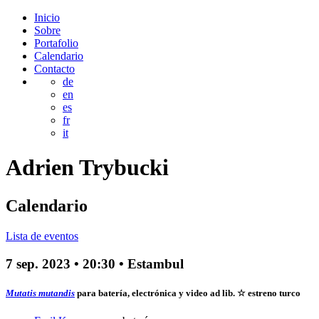
Inicio
Sobre
Portafolio
Calendario
Contacto
de
en
es
fr
it
Adrien
Trybucki
Calendario
Lista de eventos
7 sep. 2023
•
20:30
• Estambul
Mutatis mutandis
para batería, electrónica y video ad lib.
☆ estreno turco