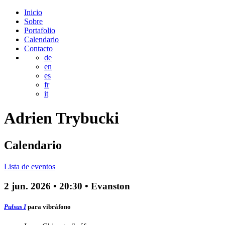
Inicio
Sobre
Portafolio
Calendario
Contacto
de
en
es
fr
it
Adrien
Trybucki
Calendario
Lista de eventos
2 jun. 2026
•
20:30
• Evanston
Pulsus I
para vibráfono