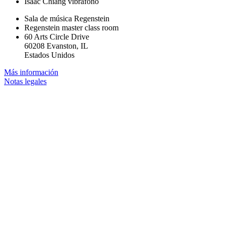
Isaac Chiang
vibráfono
Sala de música Regenstein
Regenstein master class room
60 Arts Circle Drive
60208 Evanston, IL
Estados Unidos
Más información
Notas legales