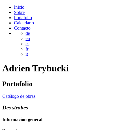
Inicio
Sobre
Portafolio
Calendario
Contacto
de
en
es
fr
it
Adrien
Trybucki
Portafolio
Catálogo de obras
Des strobes
Información general