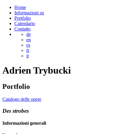
Home
Informazioni su
Portfolio
Calendario
Contatto
de
en
es
fr
it
Adrien
Trybucki
Portfolio
Catalogo delle opere
Des strobes
Informazioni generali