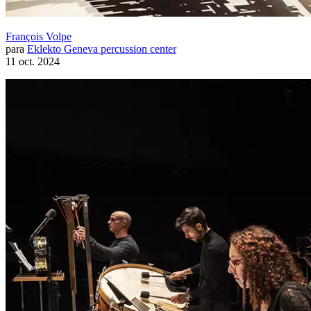
François Volpe
para
Eklekto Geneva percussion center
11 oct. 2024