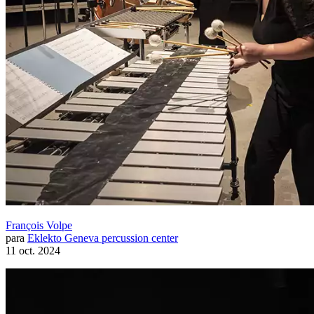
François Volpe
para
Eklekto Geneva percussion center
11 oct. 2024