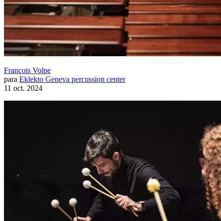
François Volpe
para
Eklekto Geneva percussion center
11 oct. 2024