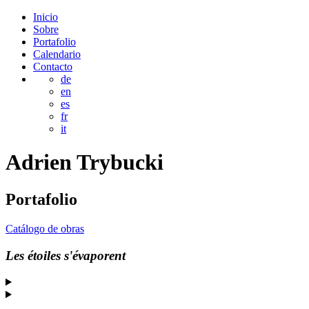
Inicio
Sobre
Portafolio
Calendario
Contacto
de
en
es
fr
it
Adrien
Trybucki
Portafolio
Catálogo de obras
Les étoiles s'évaporent