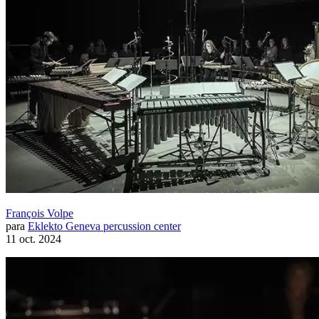
François Volpe
para
Eklekto Geneva percussion center
11 oct. 2024