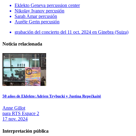
Eklekto Geneva percussion center
Nikolay Ivanov
percusión
Sarah Amar
percusión
Aurèle Gerin
percusión
grabación del concierto del 11 oct. 2024 en Ginebra (Suiza)
Noticia relacionada
50 años de Eklekto: Adrien Trybucki y Justina Repečkaitė
Anne Gillot
para RTS Espace 2
17 nov. 2024
Interpretación pública