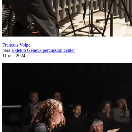
François Volpe
para
Eklekto Geneva percussion center
11 oct. 2024