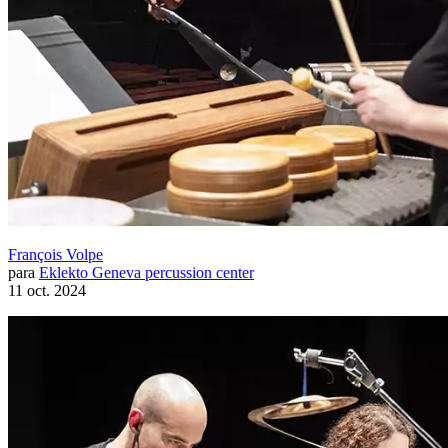
François Volpe
para
Eklekto Geneva percussion center
11 oct. 2024