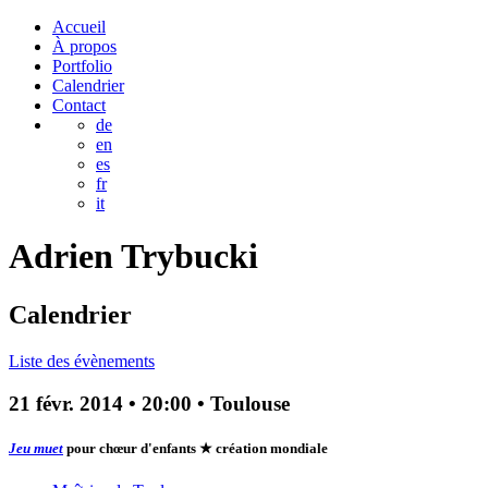
Accueil
À propos
Portfolio
Calendrier
Contact
de
en
es
fr
it
Adrien
Trybucki
Calendrier
Liste des évènements
21 févr. 2014
•
20:00
• Toulouse
Jeu muet
pour chœur d'enfants
★ création mondiale