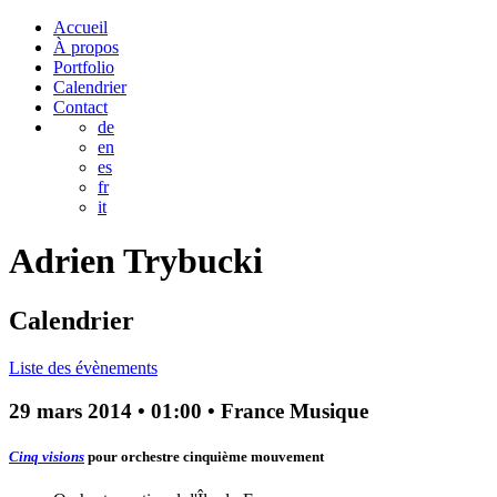
Accueil
À propos
Portfolio
Calendrier
Contact
de
en
es
fr
it
Adrien
Trybucki
Calendrier
Liste des évènements
29 mars 2014
•
01:00
• France Musique
Cinq visions
pour orchestre
cinquième mouvement