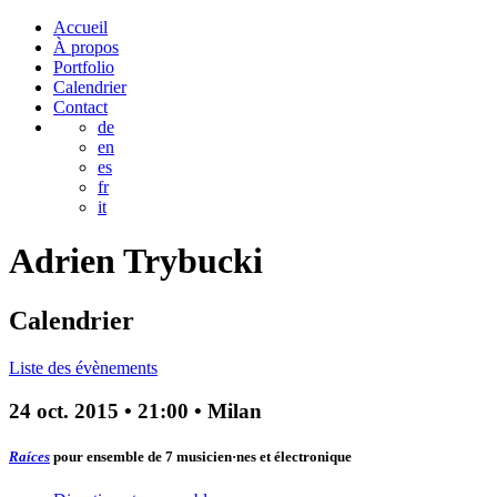
Accueil
À propos
Portfolio
Calendrier
Contact
de
en
es
fr
it
Adrien
Trybucki
Calendrier
Liste des évènements
24 oct. 2015
•
21:00
• Milan
Raíces
pour ensemble de 7 musicien·nes et électronique