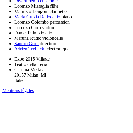
Divertimento ensemble
Lorenzo Missaglia
flûte
Maurizio Longoni
clarinette
Maria Grazia Bellocchio
piano
Lorenzo Colombo
percussion
Lorenzo Gorli
violon
Daniel Palmizio
alto
Martina Rudic
violoncelle
Sandro Gorli
direction
Adrien Trybucki
électronique
Expo 2015 Village
Teatro della Terra
Cascina Merlata
20157 Milan, MI
Italie
Mentions légales