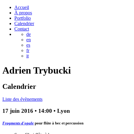
Accueil
À propos
Portfolio
Calendrier
Contact
de
en
es
fr
it
Adrien
Trybucki
Calendrier
Liste des évènements
17 juin 2016
•
14:00
• Lyon
Fragments d'opale
pour flûte à bec et percussion