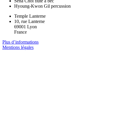
Sena Choi
flûte à bec
Hyoung-Kwon Gil
percussion
Temple Lanterne
10, rue Lanterne
69001 Lyon
France
Plus d’informations
Mentions légales