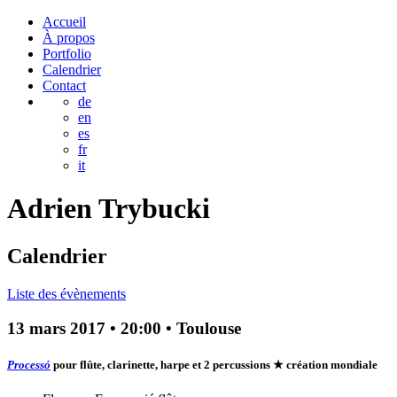
Accueil
À propos
Portfolio
Calendrier
Contact
de
en
es
fr
it
Adrien
Trybucki
Calendrier
Liste des évènements
13 mars 2017
•
20:00
• Toulouse
Processó
pour flûte, clarinette, harpe et 2 percussions
★ création mondiale