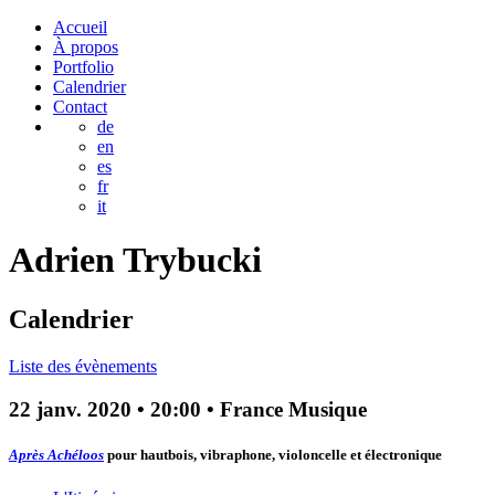
Accueil
À propos
Portfolio
Calendrier
Contact
de
en
es
fr
it
Adrien
Trybucki
Calendrier
Liste des évènements
22 janv. 2020
•
20:00
• France Musique
Après Achéloos
pour hautbois, vibraphone, violoncelle et électronique