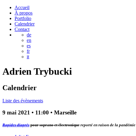
Accueil
À propos
Portfolio
Calendrier
Contact
de
en
es
fr
it
Adrien
Trybucki
Calendrier
Liste des évènements
9 mai 2021
•
11:00
• Marseille
Rapides diaprés
pour soprano et électronique
reporté en raison de la pandémie