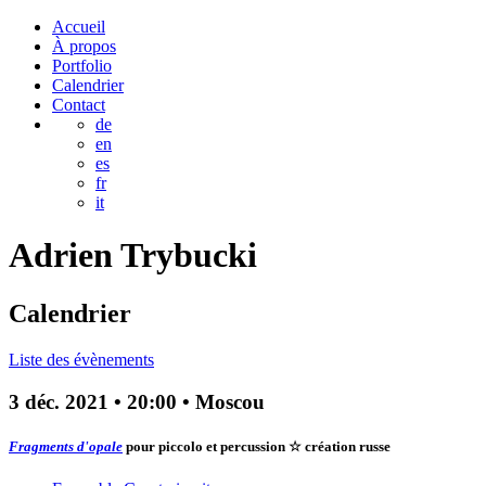
Accueil
À propos
Portfolio
Calendrier
Contact
de
en
es
fr
it
Adrien
Trybucki
Calendrier
Liste des évènements
3 déc. 2021
•
20:00
• Moscou
Fragments d'opale
pour piccolo et percussion
☆ création russe