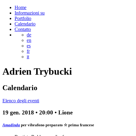
Home
Informazioni su
Portfolio
Calendario
Contatto
de
en
es
fr
it
Adrien
Trybucki
Calendario
Elenco degli eventi
19 gen. 2018
•
20:00
• Lione
Amadinda
per vibrafono preparato
☆ prima francese